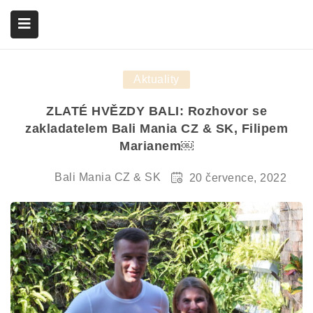
Aktuality
submenu (Služby)
ZLATÉ HVĚZDY BALI: Rozhovor se
zakladatelem Bali Mania CZ & SK, Filipem
Marianem￼
Bali Mania CZ & SK
20 července, 2022