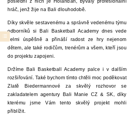
poslední z nich je Holanďan, bývalý profesionální 
hráč, jenž žije na Bali dlouhodobě.
Díky skvěle sestavenému a správně vedenému týmu 
odborníků si Bali Basketball Academy dnes vede 
velmi úspěšně a přináší radost ze hry nejenom 
dětem, ale také rodičům, trenérům a všem, kteří jsou 
do projektu zapojeni.
Držíme Bali Basketball Academy palce i v dalším 
rozšiřování. Také bychom tímto chtěli moc poděkovat 
Zlatě Biedermannové za skvělý rozhovor se 
zakladatelem agentury Bali Manie CZ & SK, díky 
kterému jsme Vám tento skvělý projekt mohli 
přiblížit.