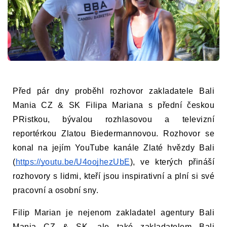
Před pár dny proběhl rozhovor zakladatele Bali 
Mania CZ & SK Filipa Mariana s přední českou 
PRistkou, bývalou rozhlasovou a televizní 
reportérkou Zlatou Biedermannovou. Rozhovor se 
konal na jejím YouTube kanále Zlaté hvězdy Bali 
(
https://youtu.be/U4oojhezUbE
), ve kterých přináší 
rozhovory s lidmi, kteří jsou inspirativní a plní si své 
pracovní a osobní sny.
Filip Marian je nejenom zakladatel agentury Bali 
Mania CZ & SK, ale také zakladatelem Bali 