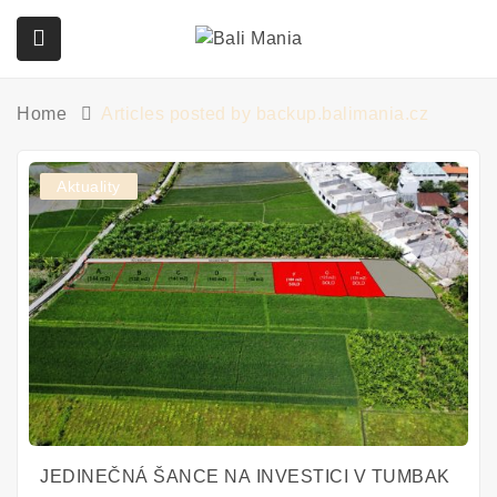
Home
Articles posted by backup.balimania.cz
submenu (Služby)
Aktuality
JEDINEČNÁ ŠANCE NA INVESTICI V TUMBAK