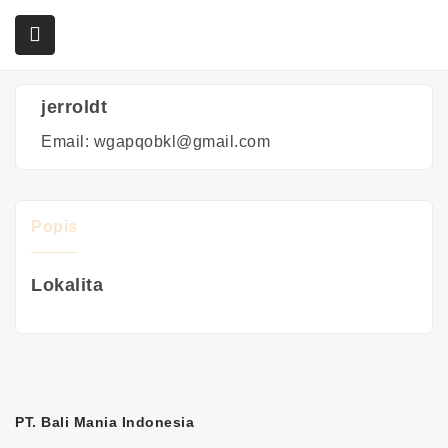
Home
Agents
jerroldt
jerroldt
submenu (Služby)
Email:
wgapqobkl@gmail.com
Popis
Lokalita
PT. Bali Mania Indonesia