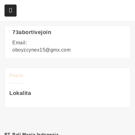
Home
Agents
73abortivejoin
73abortivejoin
submenu (Služby)
Email:
oboyzcynex15@gmx.com
Popis
Lokalita
PT. Bali Mania Indonesia