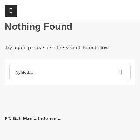
Home
Articles posted by rairdon1997
Nothing Found
submenu (Služby)
Try again please, use the search form below.
PT. Bali Mania Indonesia