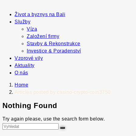
Život a byznys na Bali
Služby
Víza
Založení firmy
Stavby & Rekonstrukce
Investice & Poradenství
Vzorové vily
Aktuality
O nás
Home
Articles posted by casino-crypto-coin3750
Nothing Found
Try again please, use the search form below.