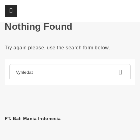
Home
Articles posted by carlotakellett
Nothing Found
submenu (Služby)
Try again please, use the search form below.
PT. Bali Mania Indonesia