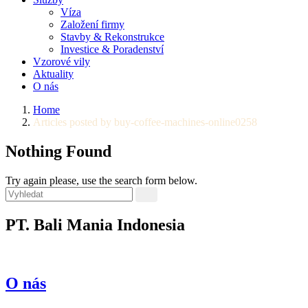
Víza
Založení firmy
Stavby & Rekonstrukce
Investice & Poradenství
Vzorové vily
Aktuality
O nás
Home
Articles posted by buy-coffee-machines-online0258
Nothing Found
Try again please, use the search form below.
PT. Bali Mania Indonesia
O nás