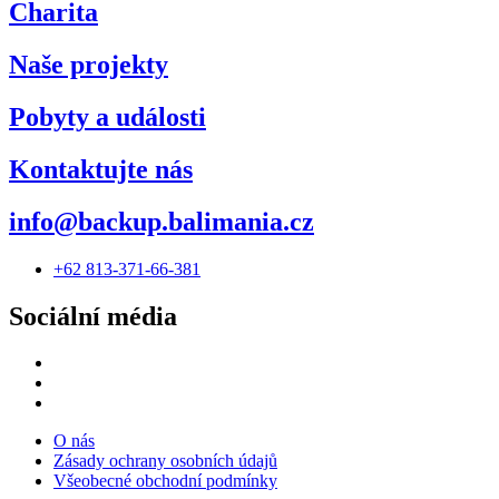
Charita
Naše projekty
Pobyty a události
Kontaktujte nás
info@backup.balimania.cz
+62 813-371-66-381
Sociální média
O nás
Zásady ochrany osobních údajů
Všeobecné obchodní podmínky