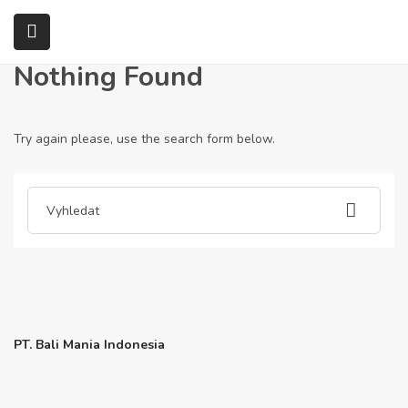
Home
Articles posted by bobbyeh9648585
Nothing Found
submenu (Služby)
Try again please, use the search form below.
PT. Bali Mania Indonesia