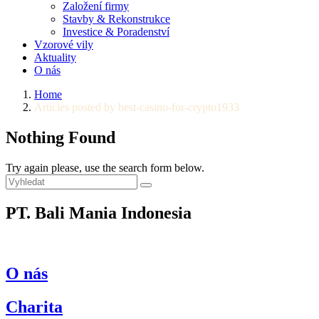
Založení firmy
Stavby & Rekonstrukce
Investice & Poradenství
Vzorové vily
Aktuality
O nás
Home
Articles posted by best-casino-for-crypto1933
Nothing Found
Try again please, use the search form below.
PT. Bali Mania Indonesia
O nás
Charita