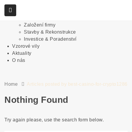
Život a byznys na Bali
Služby
Víza
Založení firmy
Stavby & Rekonstrukce
Investice & Poradenství
Vzorové vily
Aktuality
O nás
Home
Articles posted by best-casino-for-crypto1286
Nothing Found
Try again please, use the search form below.