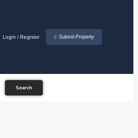
Submit Property
Login
/
Register
Search